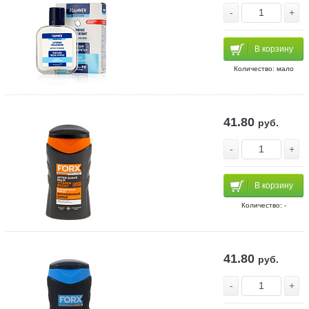
-
+
В корзину
Количество: мало
41.80
руб.
-
+
В корзину
Количество: -
41.80
руб.
-
+