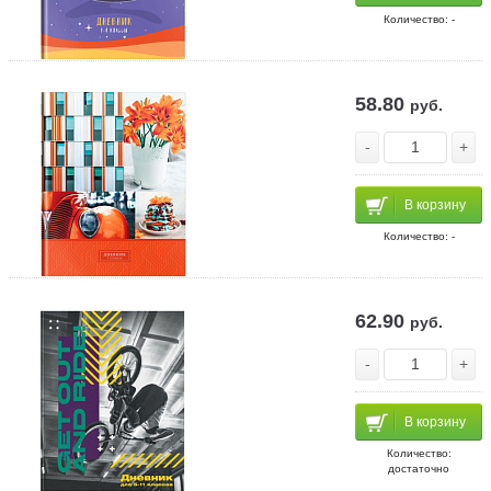
Количество: -
58.80
руб.
-
+
В корзину
Количество: -
62.90
руб.
-
+
В корзину
Количество:
достаточно