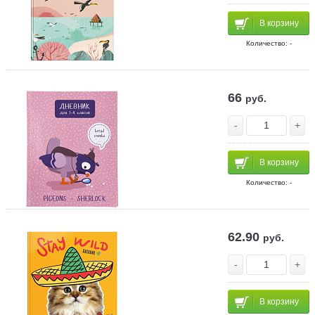
В корзину
Количество: -
66
руб.
-
+
В корзину
Количество: -
62.90
руб.
-
+
В корзину