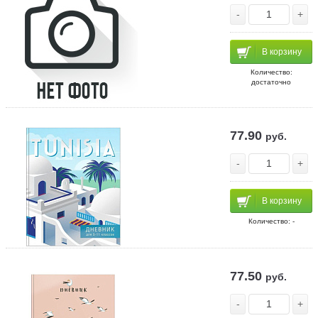
-
+
В корзину
Количество:
достаточно
77.90
руб.
-
+
В корзину
Количество: -
77.50
руб.
-
+