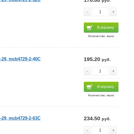
176.60
руб.
-
+
В корзину
Количество: мало
-29, mcb4729-2-40C
195.20
руб.
-
+
В корзину
Количество: мало
-29, mcb4729-2-63C
234.50
руб.
-
+