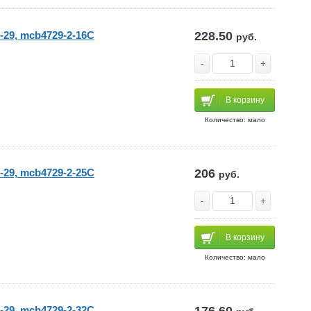
-29, mcb4729-2-16C
228.50
руб.
-
+
В корзину
Количество: мало
-29, mcb4729-2-25C
206
руб.
-
+
В корзину
Количество: мало
-29, mcb4729-2-32C