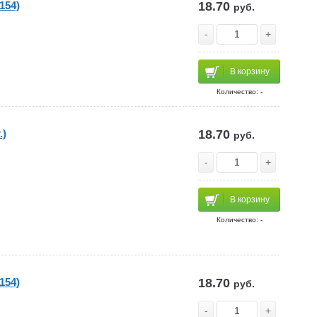
154)
18.70
руб.
-
+
В корзину
Количество: -
.)
18.70
руб.
-
+
В корзину
Количество: -
154)
18.70
руб.
-
+