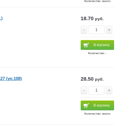
Количество: много
.)
18.70
руб.
-
+
В корзину
Количество: -
7 (уп.108)
28.50
руб.
-
+
В корзину
Количество: много