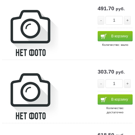
491.70
руб.
-
+
В корзину
Количество: мало
303.70
руб.
-
+
В корзину
Количество:
достаточно